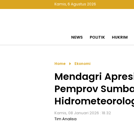
Kamis, 6 Agustus 2026
NEWS
POLITIK
HUKRIM
arrow_right
Home
Ekonomi
Mendagri Apresi
Pemprov Sumba
Hidrometeorolo
Kamis, 08 Januari 2026 : 18.32
Tim Analisa