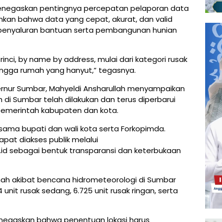
enegaskan pentingnya percepatan pelaporan data
kan bahwa data yang cepat, akurat, dan valid
penyaluran bantuan serta pembangunan hunian
inci, by name by address, mulai dari kategori rusak
 hingga rumah yang hanyut,” tegasnya.
rnur Sumbar, Mahyeldi Ansharullah menyampaikan
i Sumbar telah dilakukan dan terus diperbarui
 pemerintah kabupaten dan kota.
sama bupati dan wali kota serta Forkopimda.
pat diakses publik melalui
d sebagai bentuk transparansi dan keterbukaan
umah akibat bencana hidrometeorologi di Sumbar
4 unit rusak sedang, 6.725 unit rusak ringan, serta
menegaskan bahwa penentuan lokasi harus