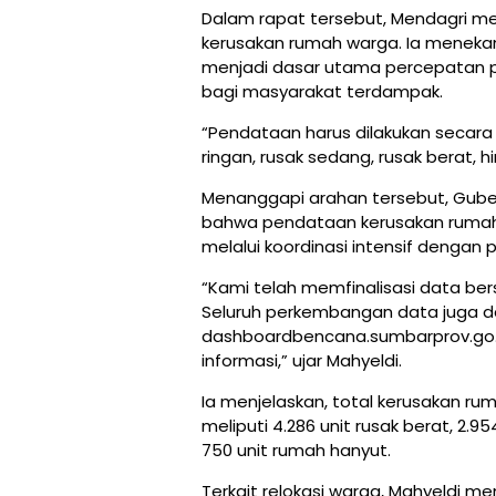
Dalam rapat tersebut, Mendagri m
kerusakan rumah warga. Ia menekan
menjadi dasar utama percepatan 
bagi masyarakat terdampak.
“Pendataan harus dilakukan secara r
ringan, rusak sedang, rusak berat,
Menanggapi arahan tersebut, Gube
bahwa pendataan kerusakan rumah d
melalui koordinasi intensif dengan
“Kami telah memfinalisasi data ber
Seluruh perkembangan data juga da
dashboardbencana.sumbarprov.go.i
informasi,” ujar Mahyeldi.
Ia menjelaskan, total kerusakan r
meliputi 4.286 unit rusak berat, 2.95
750 unit rumah hanyut.
Terkait relokasi warga, Mahyeldi 