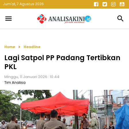
Jum'at, 7 Agustus 2026
menu
search
arrow_right
Home
Headline
Lagi Satpol PP Padang Tertibkan
PKL
Minggu, 11 Januari 2026 : 10.44
Tim Analisa