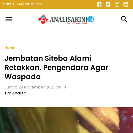
Sabtu, 8 Agustus 2026
menu
search
Home
Jembatan Siteba Alami
Retakkan, Pengendara Agar
Waspada
Jumat, 28 November 2025 : 19.14
Tim Analisa