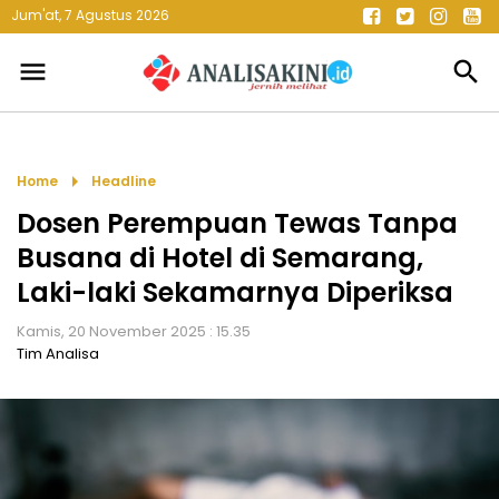
Jum'at, 7 Agustus 2026
menu
search
arrow_right
Home
Headline
Dosen Perempuan Tewas Tanpa
Busana di Hotel di Semarang,
Laki-laki Sekamarnya Diperiksa
Kamis, 20 November 2025 : 15.35
Tim Analisa