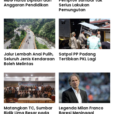
MBG Harus Dipisah dari
Pemprov Sumbar tak
Anggaran Pendidikan
Serius Lakukan
Pemungutan
Jalur Lembah Anai Pulih,
Satpol PP Padang
Seluruh Jenis Kendaraan
Tertibkan PKL Lagi
Boleh Melintas
Matangkan TC, Sumbar
Legenda Milan Franco
Bidik Lima Besar pada
Baresi Meninggal