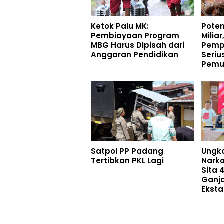
Ketok Palu MK:
Poten
Pembiayaan Program
Milia
MBG Harus Dipisah dari
Pemp
Anggaran Pendidikan
Seriu
Pemu
Satpol PP Padang
Ungk
Tertibkan PKL Lagi
Nark
Sita 
Ganja
Eksta