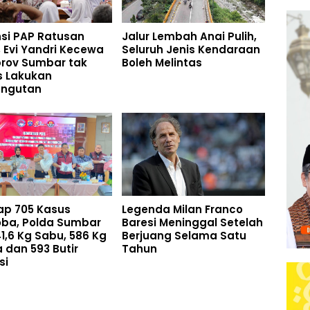
si PAP Ratusan
Jalur Lembah Anai Pulih,
r, Evi Yandri Kecewa
Seluruh Jenis Kendaraan
rov Sumbar tak
Boleh Melintas
s Lakukan
ngutan
ap 705 Kasus
Legenda Milan Franco
oba, Polda Sumbar
Baresi Meninggal Setelah
41,6 Kg Sabu, 586 Kg
Berjuang Selama Satu
 dan 593 Butir
Tahun
si