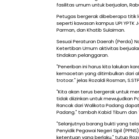
fasilitas umum untuk berjualan, Rab
Petugas bergerak dibeberapa titik 
seperti kawasan kampus UPI YPTK Jal
Parman, dan Khatib Sulaiman.
Sesuai Peraturan Daerah (Perda) N
Ketertiban Umum aktivitas berjua
tindakan pelanggaran.
"Peneriban ini harus kita lakukan 
kemacetan yang ditimbulkan dari a
trotoar." jelas Rozaldi Rosman, S.ST
"Kita akan terus bergerak untuk men
tidak diizinkan untuk mewujudkan 
Rancak dari Walikota Padang dapat
Padang." tambah Kabid Tibum dan
"Selanjutnya barang bukti yang te
Penyidik Pegawai Negeri Sipil (PPN
ketentuan yang berlaku." tutup Rozal