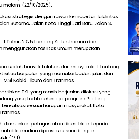
u malam, (22/10/2025).
lokasi strategis dengan rawan kemacetan lalulintas
an Sutomo, Jalan Koto Tinggi Jati Baru, Jalan S.
o. 1 Tahun 2025 tentang Ketentraman dan
lan menggunakan fasilitas umum merupakan
karena sudah banyak keluhan dari masyarakat tentang
ktivitas berjualan yang memakai badan jalan dan
P., M.Si Kabid Tibum dan Tranmas.
ertibkan PKL yang masih berjualan dilokasi yang
Padang yang tertib sehingga program Padang
 terealisasi sesuai harapan masyarakat Kota
 Tranmas.
lah diamankan petugas akan diserahkan kepada
S) untuk kemudian diproses sesuai dengan
di. (*/rl)