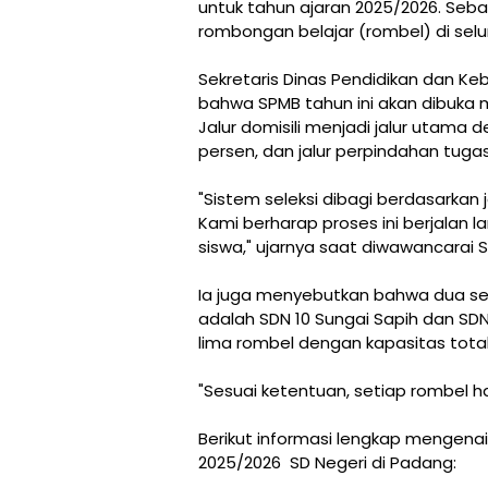
untuk tahun ajaran 2025/2026. Seba
rombongan belajar (rombel) di selu
Sekretaris Dinas Pendidikan dan K
bahwa SPMB tahun ini akan dibuka m
Jalur domisili menjadi jalur utama de
persen, dan jalur perpindahan tuga
"Sistem seleksi dibagi berdasarka
Kami berharap proses ini berjalan 
siswa," ujarnya saat diwawancarai S
Ia juga menyebutkan bahwa dua sek
adalah SDN 10 Sungai Sapih dan S
lima rombel dengan kapasitas total
"Sesuai ketentuan, setiap rombel ha
Berikut informasi lengkap mengen
2025/2026 SD Negeri di Padang: