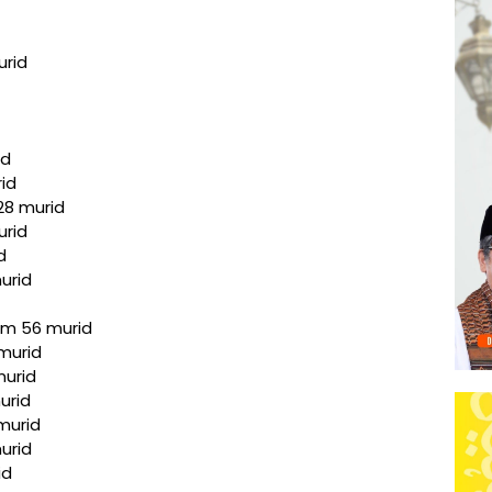
urid
id
rid
28 murid
urid
d
urid
am 56 murid
murid
murid
urid
murid
urid
id