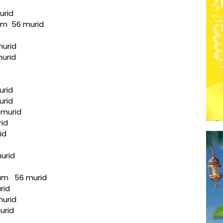
urid
tam 56 murid
murid
murid
urid
urid
 murid
rid
id
murid
tam 56 murid
rid
murid
urid