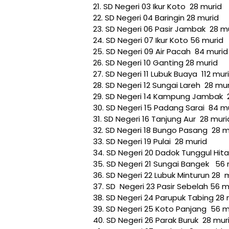
21. SD Negeri 03 Ikur Koto 28 murid
22. SD Negeri 04 Baringin 28 murid
23. SD Negeri 06 Pasir Jambak 28 m
24. SD Negeri 07 Ikur Koto 56 murid
25. SD Negeri 09 Air Pacah 84 murid
26. SD Negeri 10 Ganting 28 murid
27. SD Negeri 11 Lubuk Buaya 112 mur
28. SD Negeri 12 Sungai Lareh 28 mu
29. SD Negeri 14 Kampung Jambak 
30. SD Negeri 15 Padang Sarai 84 m
31. SD Negeri 16 Tanjung Aur 28 muri
32. SD Negeri 18 Bungo Pasang 28 m
33. SD Negeri 19 Pulai 28 murid
34. SD Negeri 20 Dadok Tunggul Hit
35. SD Negeri 21 Sungai Bangek 56 
36. SD Negeri 22 Lubuk Minturun 28 
37. SD Negeri 23 Pasir Sebelah 56 m
38. SD Negeri 24 Parupuk Tabing 28 
39. SD Negeri 25 Koto Panjang 56 m
40. SD Negeri 26 Parak Buruk 28 mur