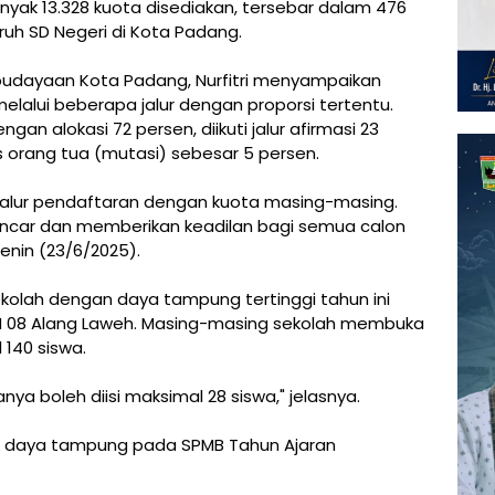
nyak 13.328 kuota disediakan, tersebar dalam 476
ruh SD Negeri di Kota Padang.
ebudayaan Kota Padang, Nurfitri menyampaikan
elalui beberapa jalur dengan proporsi tertentu.
ngan alokasi 72 persen, diikuti jalur afirmasi 23
s orang tua (mutasi) sebesar 5 persen.
n jalur pendaftaran dengan kuota masing-masing.
lancar dan memberikan keadilan bagi semua calon
enin (23/6/2025).
olah dengan daya tampung tertinggi tahun ini
DN 08 Alang Laweh. Masing-masing sekolah membuka
 140 siswa.
nya boleh diisi maksimal 28 siswa," jelasnya.
ai daya tampung pada SPMB Tahun Ajaran