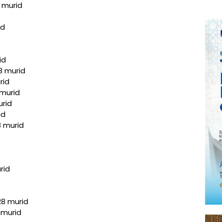
 murid
id
id
8 murid
rid
 murid
urid
id
8 murid
rid
28 murid
 murid