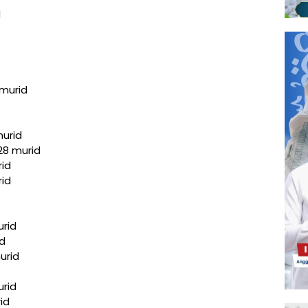
d
 murid
murid
28 murid
rid
rid
urid
id
urid
urid
id