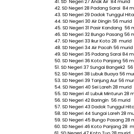
41. SD Negeri 27 Anak Air 84 murid
42. SD Negeri 28 Padang Sarai 84 m
43. SD Negeri 29 Dadok Tunggul Hi
44. SD Negeri 30 Air Dingin 56 murid
45. SD Negeri 31 Pasir Kandang 56 
46. SD Negeri 32 Bungo Pasang 56 
47. SD Negeri 33 Ikur Koto 28 murid
48. SD Negeri 34 Air Pacah 56 murid
49. SD Negeri 35 Padang Sarai 84 m
50. SD Negeri 36 Koto Panjang 56 m
51. SD Negeri 37 Sungai Bangek2 56
52. SD Negeri 38 Lubuk Buaya 56 mu
53. SD Negeri 39 Tanjung Aur 56 mur
54. SD Negeri 40 Sei Lareh 28 murid
55. SD Negeri 41 Lubuk Minturun 28 
56. SD Negeri 42 Baringin 56 murid
57. SD Negeri 43 Dadok Tunggul Hi
58. SD Negeri 44 Sungai Lareh 28 mu
59. SD Negeri 45 Bungo Pasang 28 
60. SD Negeri 46 Koto Panjang 28 m
61. SD Negeri 47 Koto Tuo 28 murid