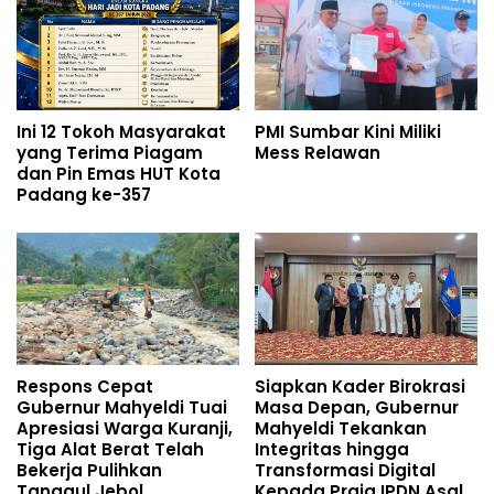
Ini 12 Tokoh Masyarakat
PMI Sumbar Kini Miliki
yang Terima Piagam
Mess Relawan
dan Pin Emas HUT Kota
Padang ke-357
Respons Cepat
Siapkan Kader Birokrasi
Gubernur Mahyeldi Tuai
Masa Depan, Gubernur
Apresiasi Warga Kuranji,
Mahyeldi Tekankan
Tiga Alat Berat Telah
Integritas hingga
Bekerja Pulihkan
Transformasi Digital
Tanggul Jebol
Kepada Praja IPDN Asal