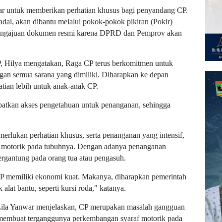
ar untuk memberikan perhatian khusus bagi penyandang CP.
dai, akan dibantu melalui pokok-pokok pikiran (Pokir)
 pengajuan dokumen resmi karena DPRD dan Pemprov akan
P, Hilya mengatakan, Raga CP terus berkomitmen untuk
n semua sarana yang dimiliki. Diharapkan ke depan
atian lebih untuk anak-anak CP.
patkan akses pengetahuan untuk penanganan, sehingga
erlukan perhatian khusus, serta penanganan yang intensif,
raf motorik pada tubuhnya. Dengan adanya penanganan
bergantung pada orang tua atau pengasuh.
CP memiliki ekonomi kuat. Makanya, diharapkan pemerintah
alat bantu, seperti kursi roda," katanya.
Lila Yanwar menjelaskan, CP merupakan masalah gangguan
 membuat terganggunya perkembangan syaraf motorik pada