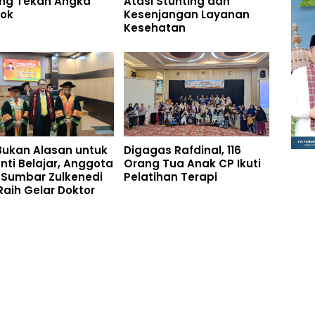
ng Tekan Angka
Atasi Stunting dan
kok
Kesenjangan Layanan
Kesehatan
Bukan Alasan untuk
Digagas Rafdinal, 116
nti Belajar, Anggota
Orang Tua Anak CP Ikuti
 Sumbar Zulkenedi
Pelatihan Terapi
Raih Gelar Doktor