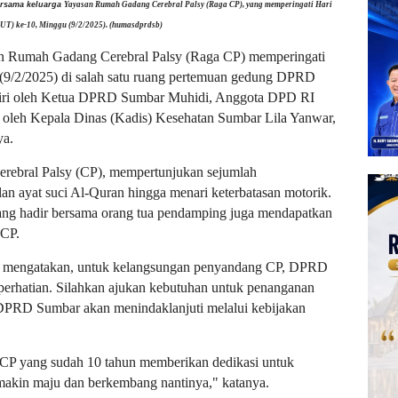
ersama keluarga
Yayasan Rumah Gadang Cerebral Palsy (Raga CP), yang memperingati Hari
UT) ke-10, Minggu (9/2/2025). (humasdprdsb)
n Rumah Gadang Cerebral Palsy (Raga CP) memperingati
9/2/2025) di salah satu ruang pertemuan gedung DPRD
adiri oleh Ketua DPRD Sumbar Muhidi, Anggota DPD RI
 oleh Kepala Dinas (Kadis) Kesehatan Sumbar Lila Yanwar,
ya.
erebral Palsy (CP), mempertunjukan sejumlah
an ayat suci Al-Quran hingga menari keterbatasan motorik.
ang hadir bersama orang tua pendamping juga mendapatkan
 CP.
mengatakan, untuk kelangsungan penyandang CP, DPRD
rhatian. Silahkan ajukan kebutuhan untuk penanganan
DPRD Sumbar akan menindaklanjuti melalui kebijakan
 CP yang sudah 10 tahun memberikan dedikasi untuk
akin maju dan berkembang nantinya," katanya.