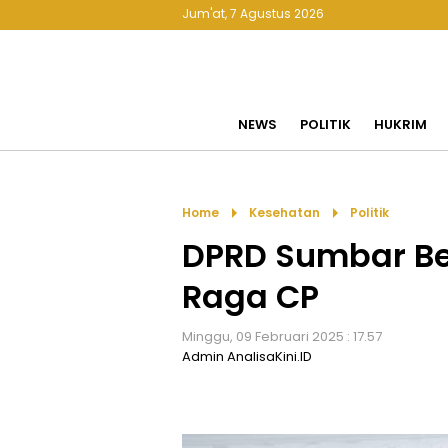
Jum'at, 7 Agustus 2026
NEWS
POLITIK
HUKRIM
arrow_right
arrow_right
Home
Kesehatan
Politik
DPRD Sumbar Be
Raga CP
Minggu, 09 Februari 2025 : 17.57
Admin AnalisaKini.ID