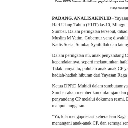
Ketua DPRD Sumbar Muhidi dan pejabat lainnya saat b
Ulang Tahun (H
PADANG, ANALISAKINI.ID--
Yayasa
Hari Ulang Tahun (HUT) ke-10, Minggu (
Sumbar. Dalam peringatan tersebut, dih
Muslim M Yatim, Gubernur yang diwakili
Kadis Sosial Sumbar Syaifullah dan lainn
Dalam peringatan itu, anak penyandang C
kepandaiannya, seperti melantumkan hafal
Tidak hanya itu, puluhan anak-anak CP y
hadiah-hadiah hiburan dari Yayasan Raga
Ketua DPRD Muhidi dalam sambutannya 
Sumbar akan memberikan dukungan dan pe
penyandang CP melalui dokumen resmi, 
maupun anggaran.
"Ya, kita mengapresiasi keberadaan Raga
menangani anak-anak CP, dan semoga sem