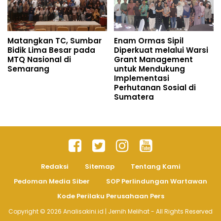
Matangkan TC, Sumbar
Enam Ormas Sipil
Bidik Lima Besar pada
Diperkuat melalui Warsi
MTQ Nasional di
Grant Management
Semarang
untuk Mendukung
Implementasi
Perhutanan Sosial di
Sumatera
Redaksi
Sitemap
Tentang Kami
Pedoman Media Siber
SOP Perlindungan Wartawan
Kode Perilaku Perusahaan Pers
Copyright ©
2026
Analisakini.id | Jernih Melihat
- All Rights Reserved