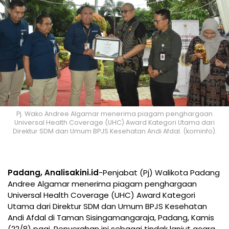
Pj. Wako Andree Algamar menerima piagam penghargaan
Universal Health Coverage (UHC) Award Kategori Utama dari
Direktur SDM dan Umum BPJS Kesehatan Andi Afdal. (kominfo).
Padang, Analisakini.id
-Penjabat (Pj) Walikota Padang
Andree Algamar menerima piagam penghargaan
Universal Health Coverage (UHC) Award Kategori
Utama dari Direktur SDM dan Umum BPJS Kesehatan
Andi Afdal di Taman Sisingamangaraja, Padang, Kamis
(22/8) pagi. Penyerahan ini sebagai tindak lanjut acara