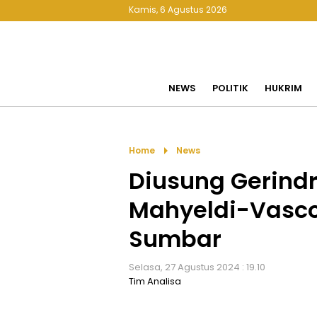
Kamis, 6 Agustus 2026
NEWS
POLITIK
HUKRIM
arrow_right
Home
News
Diusung Gerindr
Mahyeldi-Vasco
Sumbar
Selasa, 27 Agustus 2024 : 19.10
Tim Analisa