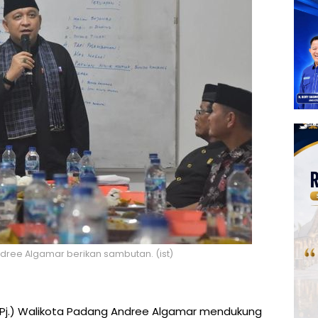
dree Algamar berikan sambutan. (ist)
(Pj.) Walikota Padang Andree Algamar mendukung