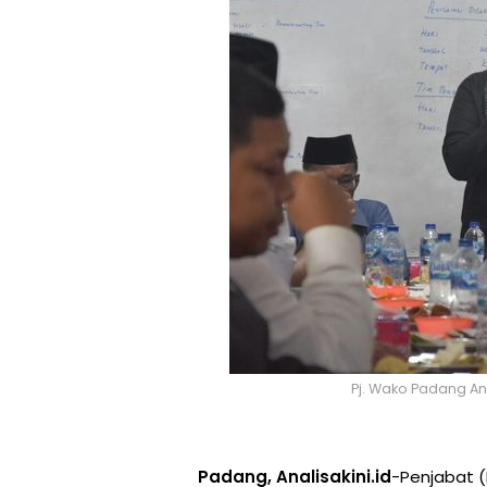
Pj. Wako Padang An
Padang, Analisakini.id
-Penjabat 