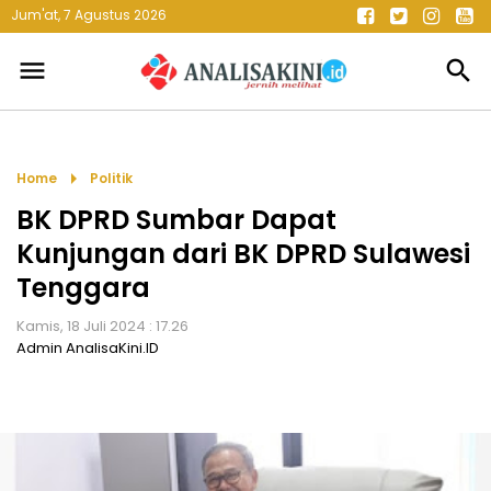
Jum'at, 7 Agustus 2026
menu
search
arrow_right
Home
Politik
BK DPRD Sumbar Dapat
Kunjungan dari BK DPRD Sulawesi
Tenggara
Kamis, 18 Juli 2024 : 17.26
Admin AnalisaKini.ID