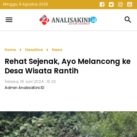
Minggu, 9 Agustus 2026
menu
search
arrow_right
arrow_right
Home
Headline
News
Rehat Sejenak, Ayo Melancong ke
Desa Wisata Rantih
Selasa, 18 Juni 2024 : 15.20
Admin AnalisaKini.ID