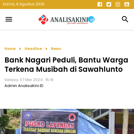
Kamis, 6 Agustus 2026
menu
search
arrow_right
arrow_right
Home
Headline
News
Bank Nagari Peduli, Bantu Warga
Terkena Musibah di Sawahlunto
Selasa, 07 Mei 2024 : 15.16
Admin AnalisaKini.ID