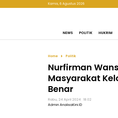
Kamis, 6 Agustus 2026
NEWS
POLITIK
HUKRIM
arrow_right
Home
Politik
Nurfirman Wan
Masyarakat Ke
Benar
Rabu, 24 April 2024 : 18.02
Admin AnalisaKini.ID