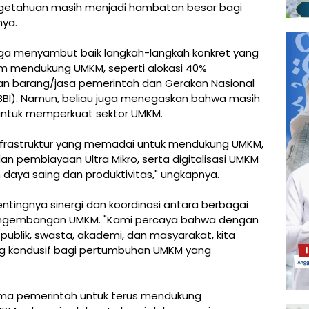
ngetahuan masih menjadi hambatan besar bagi
ya.
uga menyambut baik langkah-langkah konkret yang
am mendukung UMKM, seperti alokasi 40%
n barang/jasa pemerintah dan Gerakan Nasional
BBI). Namun, beliau juga menegaskan bahwa masih
 untuk memperkuat sektor UMKM.
rastruktur yang memadai untuk mendukung UMKM,
 pembiayaan Ultra Mikro, serta digitalisasi UMKM
daya saing dan produktivitas," ungkapnya.
entingnya sinergi dan koordinasi antara berbagai
engembangan UMKM. "Kami percaya bahwa dengan
publik, swasta, akademi, dan masyarakat, kita
g kondusif bagi pertumbuhan UMKM yang
tama pemerintah untuk terus mendukung