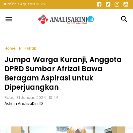
Jum'at, 7 Agustus 2026
menu
search
arrow_right
Home
Politik
Jumpa Warga Kuranji, Anggota
DPRD Sumbar Afrizal Bawa
Beragam Aspirasi untuk
Diperjuangkan
Rabu, 31 Januari 2024 : 10.44
Admin AnalisaKini.ID