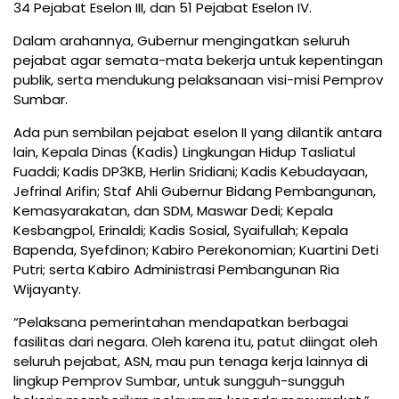
34 Pejabat Eselon III, dan 51 Pejabat Eselon IV.
Dalam arahannya, Gubernur mengingatkan seluruh
pejabat agar semata-mata bekerja untuk kepentingan
publik, serta mendukung pelaksanaan visi-misi Pemprov
Sumbar.
Ada pun sembilan pejabat eselon II yang dilantik antara
lain, Kepala Dinas (Kadis) Lingkungan Hidup Tasliatul
Fuaddi; Kadis DP3KB, Herlin Sridiani; Kadis Kebudayaan,
Jefrinal Arifin; Staf Ahli Gubernur Bidang Pembangunan,
Kemasyarakatan, dan SDM, Maswar Dedi; Kepala
Kesbangpol, Erinaldi; Kadis Sosial, Syaifullah; Kepala
Bapenda, Syefdinon; Kabiro Perekonomian; Kuartini Deti
Putri; serta Kabiro Administrasi Pembangunan Ria
Wijayanty.
“Pelaksana pemerintahan mendapatkan berbagai
fasilitas dari negara. Oleh karena itu, patut diingat oleh
seluruh pejabat, ASN, mau pun tenaga kerja lainnya di
lingkup Pemprov Sumbar, untuk sungguh-sungguh