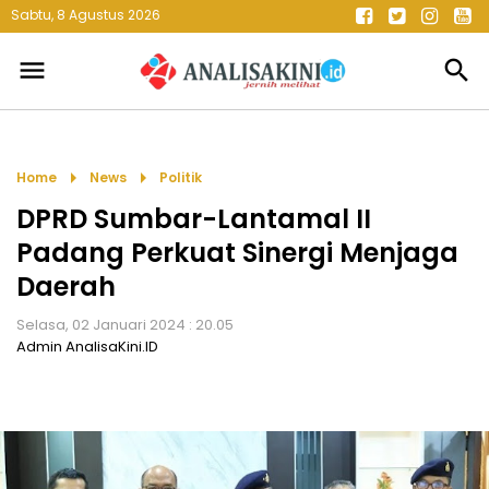
Sabtu, 8 Agustus 2026
menu
search
arrow_right
arrow_right
Home
News
Politik
DPRD Sumbar-Lantamal II
Padang Perkuat Sinergi Menjaga
Daerah
Selasa, 02 Januari 2024 : 20.05
Admin AnalisaKini.ID