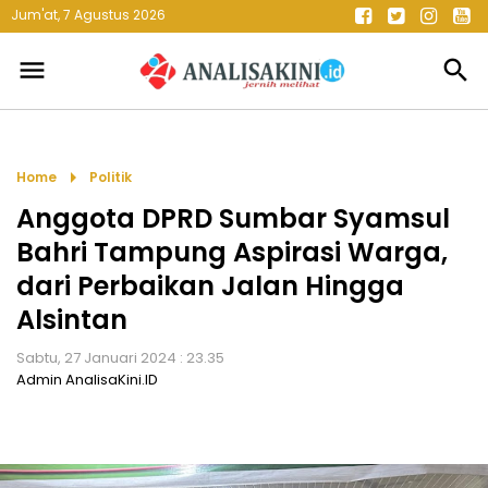
Jum'at, 7 Agustus 2026
menu
search
arrow_right
Home
Politik
Anggota DPRD Sumbar Syamsul
Bahri Tampung Aspirasi Warga,
dari Perbaikan Jalan Hingga
Alsintan
Sabtu, 27 Januari 2024 : 23.35
Admin AnalisaKini.ID