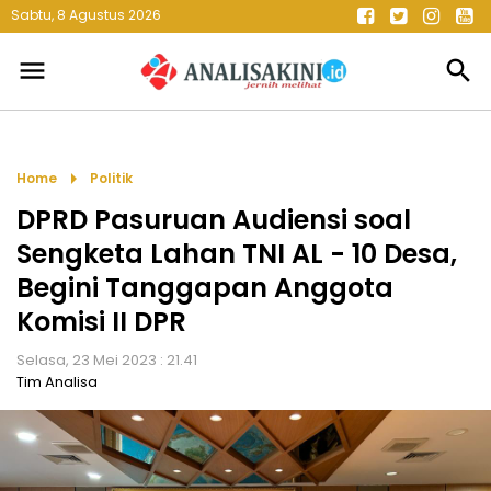
Sabtu, 8 Agustus 2026
menu
search
arrow_right
Home
Politik
DPRD Pasuruan Audiensi soal
Sengketa Lahan TNI AL - 10 Desa,
Begini Tanggapan Anggota
Komisi II DPR
Selasa, 23 Mei 2023 : 21.41
Tim Analisa