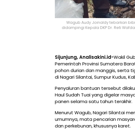
Wagub Audy Joinaldy tebarkan bibit
didampingi Kepala DKP Dr. Reti Wafd
Sijunjung, Analisakini.id-
Wakil Gu
Pemerintah Provinsi Sumatera Barat 
pohon durian dan manggis, serta t
di Nagari Silantai, Sumpur Kudus, Kab
Penyaluran bantuan tersebut dila
Haul Sudah Tuai yang digelar masyar
panen selama satu tahun terakhir.
Menurut Wagub, Nagari Silantai me
umumnya, mata pencarian masyaraka
dan perkebunan, khususnya karet.