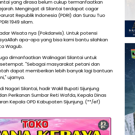
lantai yang dirasa belum cukup termanfaatkan
ejarah. Mengingat di Silantai terdapat cagar
rurat Republik Indonesia (PDRI) dan Surau Tuo
PDRI 1949 silam.
Sadar Wisata nya (Pokdarwis). Untuk potensi
nsyaAllah apa-apa yang bisa kami bantu silahkan
ata Wagub.
uga dimanfaatkan Walinagari Silantai untuk
etempat. "Sebagai masyarakat petani dan
ntah dapat memberikan lebih banyak lagi bantuan
," ujarnya.
Nagari Silantai, hadir Wakil Bupati Sijunjung
n dan Perikanan Sumbar Reti Wafda, Kepala Dinas
jaran Kepala OPD Kabupaten Sijunjung. (**/ef)