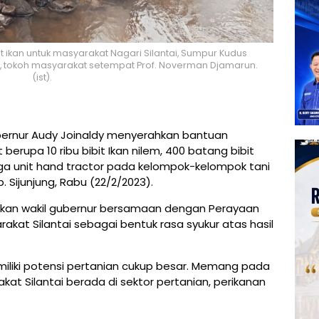
 ikan untuk masyarakat Nagari Silantai, Sumpur Kudus
a, tokoh masyarakat setempat Prof. Noverman Djamarun.
(ist).
bernur Audy Joinaldy menyerahkan bantuan
berupa 10 ribu bibit Ikan nilem, 400 batang bibit
iga unit hand tractor pada kelompok-kelompok tani
. Sijunjung, Rabu (22/2/2023).
kukan wakil gubernur bersamaan dengan Perayaan
akat Silantai sebagai bentuk rasa syukur atas hasil
miliki potensi pertanian cukup besar. Memang pada
t Silantai berada di sektor pertanian, perikanan