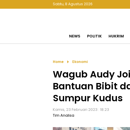
Sabtu, 8 Agustus 2026
NEWS
POLITIK
HUKRIM
arrow_right
Home
Ekonomi
Wagub Audy Joi
Bantuan Bibit da
Sumpur Kudus
Kamis, 23 Februari 2023 : 18.23
Tim Analisa