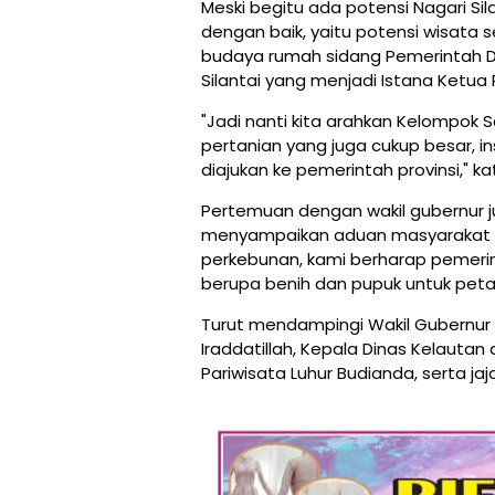
Meski begitu ada potensi Nagari Si
dengan baik, yaitu potensi wisata s
budaya rumah sidang Pemerintah Da
Silantai yang menjadi Istana Ketua 
"Jadi nanti kita arahkan Kelompok 
pertanian yang juga cukup besar, i
diajukan ke pemerintah provinsi," k
Pertemuan dengan wakil gubernur j
menyampaikan aduan masyarakat s
perkebunan, kami berharap pemeri
berupa benih dan pupuk untuk petani
Turut mendampingi Wakil Gubernur di 
Iraddatillah, Kepala Dinas Kelauta
Pariwisata Luhur Budianda, serta ja