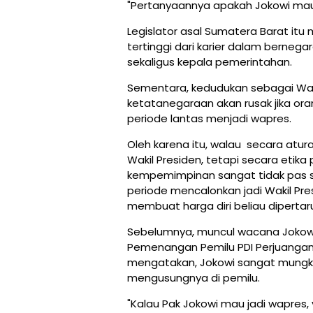
"Pertanyaannya apakah Jokowi mau me
Legislator asal Sumatera Barat it
tertinggi dari karier dalam bernega
sekaligus kepala pemerintahan.
Sementara, kedudukan sebagai Waki
ketatanegaraan akan rusak jika or
periode lantas menjadi wapres.
Oleh karena itu, walau secara atur
Wakil Presiden, tetapi secara etika p
kempemimpinan sangat tidak pas s
periode mencalonkan jadi Wakil Pr
membuat harga diri beliau dipertar
Sebelumnya, muncul wacana Jokowi
Pemenangan Pemilu PDI Perjuanga
mengatakan, Jokowi sangat mungkin
mengusungnya di pemilu.
"Kalau Pak Jokowi mau jadi wapres, 