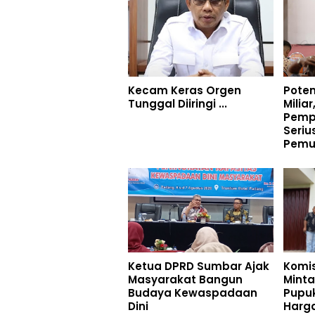
Kecam Keras Orgen
Poten
Tunggal Diiringi ...
Milia
Pemp
Seriu
Pemu
Ketua DPRD Sumbar Ajak
Komis
Masyarakat Bangun
Minta
Budaya Kewaspadaan
Pupuk
Dini
Harg