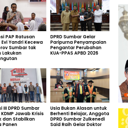
si PAP Ratusan
DPRD Sumbar Gelar
r, Evi Yandri Kecewa
Paripurna Penyampaian
rov Sumbar tak
Pengantar Perubahan
s Lakukan
KUA-PPAS APBD 2026
ngutan
i III DPRD Sumbar
Usia Bukan Alasan untuk
 KDMP Jawab Krisis
Berhenti Belajar, Anggota
 dan Stabilkan
DPRD Sumbar Zulkenedi
a Panen
Said Raih Gelar Doktor