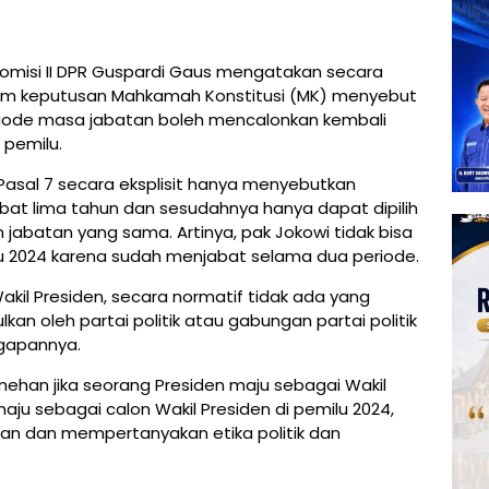
omisi II DPR Guspardi Gaus mengatakan secara
lam keputusan Mahkamah Konstitusi (MK) menyebut
periode masa jabatan boleh mencalonkan kembali
 pemilu.
 Pasal 7 secara eksplisit hanya menyebutkan
bat lima tahun dan sesudahnya hanya dapat dipilih
jabatan yang sama. Artinya, pak Jokowi tidak bisa
u 2024 karena sudah menjabat selama dua periode.
akil Presiden, secara normatif tidak ada yang
kan oleh partai politik atau gabungan partai politik
ggapannya.
ehan jika seorang Presiden maju sebagai Wakil
aju sebagai calon Wakil Presiden di pemilu 2024,
an dan mempertanyakan etika politik dan