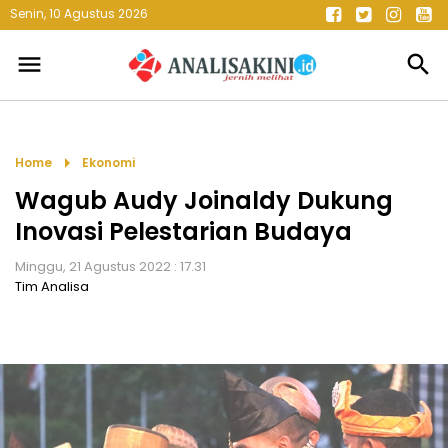
Senin, 10 Agustus 2026
menu
search
arrow_right
Home
Ekonomi
Wagub Audy Joinaldy Dukung
Inovasi Pelestarian Budaya
Minggu, 21 Agustus 2022 : 17.31
Tim Analisa