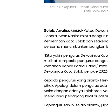
Ketua Dekopinwil Sumbar Hendra Irwa
Kota Solok bers
Solok, Analisakini.id-
Ketua Dewan 
Hendra Irwan Rahim minta pengurus 
Pemerintah Kota Solok dan stakehold
bersama menumbuhkembangkan kop
"Kita yakin pengurus Dekopinda Kot
melihat komposisi pengurus sanga
komando Bapak Patrial Panai," kat
Dekopinda Kota Solok periode 2022-2
Kepada pengurus yang dilantik He
pihak. Apalagi dalam pengurus ada
Maka dengan adanya kolaborasi yang
menguasai pedagang kecil di pasar
Kepengurusan ini selain dilantik, j