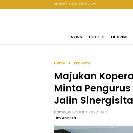
Jum'at, 7 Agustus 2026
NEWS
POLITIK
HUKRIM
arrow_right
Home
Ekonomi
Majukan Kopera
Minta Pengurus
Jalin Sinergisit
Kamis, 18 Agustus 2022 : 19.18
Tim Analisa