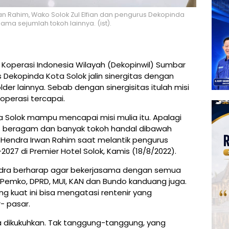
n Rahim, Wako Solok Zul Elfian dan pengurus Dekopinda
ama sejumlah tokoh lainnya. (ist).
Koperasi Indonesia Wilayah (Dekopinwil) Sumbar
Dekopinda Kota Solok jalin sinergitas dengan
er lainnya. Sebab dengan sinergisitas itulah misi
erasi tercapai.
a Solok mampu mencapai misi mulia itu. Apalagi
t beragam dan banyak tokoh handal dibawah
a Hendra Irwan Rahim saat melantik pengurus
027 di Premier Hotel Solok, Kamis (18/8/2022).
ndra berharap agar bekerjasama dengan semua
 Pemko, DPRD, MUI, KAN dan Bundo kanduang juga.
 kuat ini bisa mengatasi rentenir yang
- pasar.
uga dikukuhkan. Tak tanggung-tanggung, yang