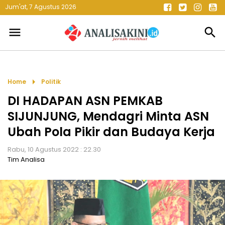
Jum'at, 7 Agustus 2026
menu
search
arrow_right
Home
Politik
DI HADAPAN ASN PEMKAB
SIJUNJUNG, Mendagri Minta ASN
Ubah Pola Pikir dan Budaya Kerja
Rabu, 10 Agustus 2022 : 22.30
Tim Analisa