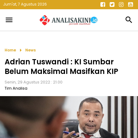
Jum'at, 7 Agustus 2026
menu
search
arrow_right
Home
News
Adrian Tuswandi : KI Sumbar
Belum Maksimal Masifkan KIP
Senin, 29 Agustus 2022 : 21.00
Tim Analisa