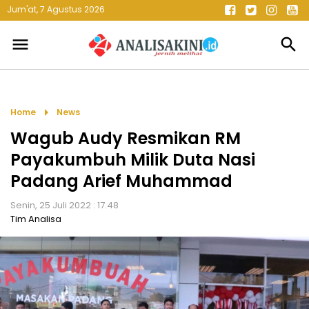
Jum'at, 7 Agustus 2026
menu
search
arrow_right
Home
News
Wagub Audy Resmikan RM
Payakumbuh Milik Duta Nasi
Padang Arief Muhammad
Senin, 25 Juli 2022 : 17.48
Tim Analisa