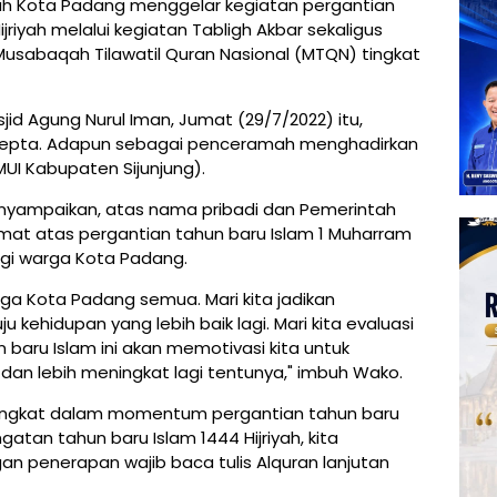
ah Kota Padang menggelar kegiatan pergantian
jriyah melalui kegiatan Tabligh Akbar sekaligus
sabaqah Tilawatil Quran Nasional (MTQN) tingkat
jid Agung Nurul Iman, Jumat (29/7/2022) itu,
 Septa. Adapun sebagai penceramah menghadirkan
MUI Kabupaten Sijunjung).
nyampaikan, atas nama pribadi dan Pemerintah
at atas pergantian tahun baru Islam 1 Muharram
bagi warga Kota Padang.
ga Kota Padang semua. Mari kita jadikan
 kehidupan yang lebih baik lagi. Mari kita evaluasi
baru Islam ini akan memotivasi kita untuk
dan lebih meningkat lagi tentunya," imbuh Wako.
iangkat dalam momentum pergantian tahun baru
gatan tahun baru Islam 1444 Hijriyah, kita
gan penerapan wajib baca tulis Alquran lanjutan