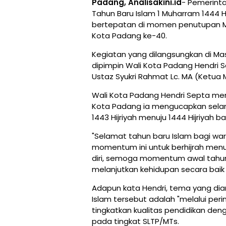
Padang, Analisakini.id
- Pemerint
Tahun Baru Islam 1 Muharram 1444 Hi
bertepatan di momen penutupan Mu
Kota Padang ke-40.
Kegiatan yang dilangsungkan di Mas
dipimpin Wali Kota Padang Hendri
Ustaz Syukri Rahmat Lc. MA (Ketua 
Wali Kota Padang Hendri Septa me
Kota Padang ia mengucapkan selam
1443 Hijriyah menuju 1444 Hijriyah 
"Selamat tahun baru Islam bagi war
momentum ini untuk berhijrah menuju
diri, semoga momentum awal tahun 
melanjutkan kehidupan secara baik 
Adapun kata Hendri, tema yang d
Islam tersebut adalah "melalui perin
tingkatkan kualitas pendidikan den
pada tingkat SLTP/MTs.