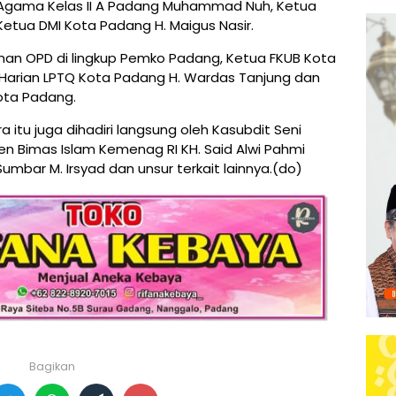
n Agama Kelas II A Padang Muhammad Nuh, Ketua
etua DMI Kota Padang H. Maigus Nasir.
mpinan OPD di lingkup Pemko Padang, Ketua FKUB Kota
a Harian LPTQ Kota Padang H. Wardas Tanjung dan
ota Padang.
tu juga dihadiri langsung oleh Kasubdit Seni
n Bimas Islam Kemenag RI KH. Said Alwi Pahmi
umbar M. Irsyad dan unsur terkait lainnya.(do)
Bagikan