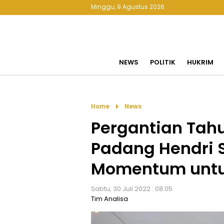
Minggu, 9 Agustus 2026
NEWS
POLITIK
HUKRIM
arrow_right
Home
News
Pergantian Tah
Padang Hendri 
Momentum untu
Sabtu, 30 Juli 2022 : 08.05
Tim Analisa