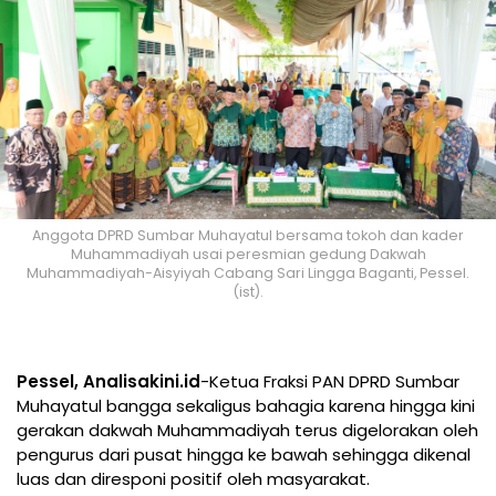
Anggota DPRD Sumbar Muhayatul bersama tokoh dan kader
Muhammadiyah usai peresmian gedung Dakwah
Muhammadiyah-Aisyiyah Cabang Sari Lingga Baganti, Pessel.
(ist).
Pessel, Analisakini.id
-Ketua Fraksi PAN DPRD Sumbar
Muhayatul bangga sekaligus bahagia karena hingga kini
gerakan dakwah Muhammadiyah terus digelorakan oleh
pengurus dari pusat hingga ke bawah sehingga dikenal
luas dan diresponi positif oleh masyarakat.