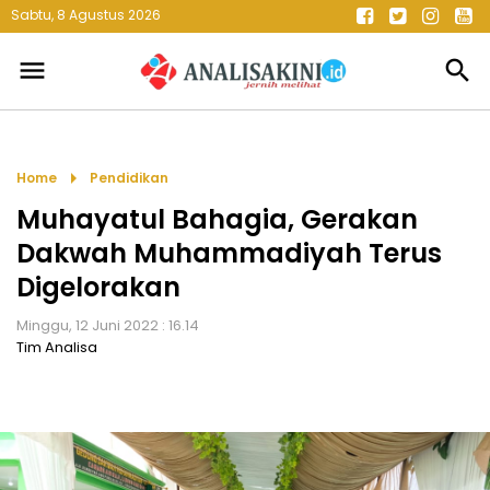
Sabtu, 8 Agustus 2026
menu
search
arrow_right
Home
Pendidikan
Muhayatul Bahagia, Gerakan
Dakwah Muhammadiyah Terus
Digelorakan
Minggu, 12 Juni 2022 : 16.14
Tim Analisa