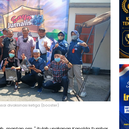
usai divaksinasi ketiga (booster)
ah.. mantap om, " itulah ungkapan Kapolda Sumbar