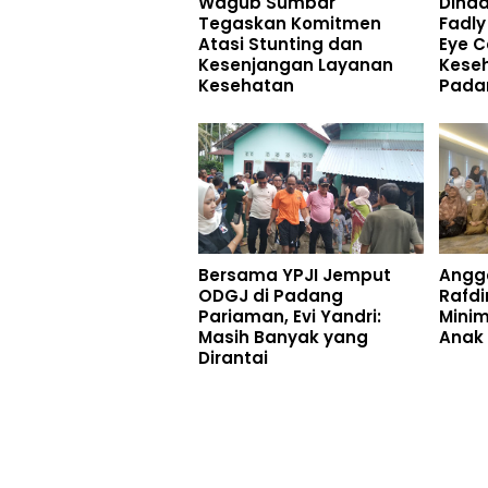
Wagub Sumbar
Dihad
Tegaskan Komitmen
Fadly
Atasi Stunting dan
Eye C
Kesenjangan Layanan
Kese
Kesehatan
Pada
Bersama YPJI Jemput
Angg
ODGJ di Padang
Rafdi
Pariaman, Evi Yandri:
Minim
Masih Banyak yang
Anak 
Dirantai