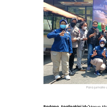
Para jurnalis 
Padang, Analisakini.id-
"Masya All