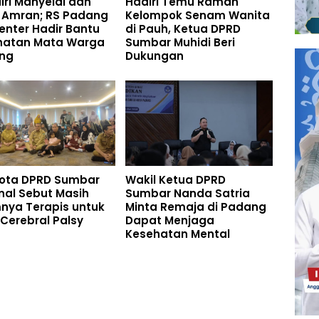
iri Mahyeldi dan
Hadiri Temu Ramah
 Amran; RS Padang
Kelompok Senam Wanita
enter Hadir Bantu
di Pauh, Ketua DPRD
hatan Mata Warga
Sumbar Muhidi Beri
ng
Dukungan
ota DPRD Sumbar
Wakil Ketua DPRD
nal Sebut Masih
Sumbar Nanda Satria
nya Terapis untuk
Minta Remaja di Padang
Cerebral Palsy
Dapat Menjaga
Kesehatan Mental