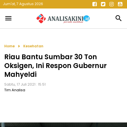
Jum'at, 7 Agustus 2026
menu
search
arrow_right
Home
Kesehatan
Riau Bantu Sumbar 30 Ton
Oksigen, Ini Respon Gubernur
Mahyeldi
Sabtu, 17 Juli 2021 : 15.51
Tim Analisa