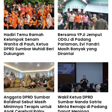
Hadiri Temu Ramah
Bersama YPJI Jemput
Kelompok Senam
ODGJ di Padang
Wanita di Pauh, Ketua
Pariaman, Evi Yandri:
DPRD Sumbar Muhidi Beri
Masih Banyak yang
Dukungan
Dirantai
Anggota DPRD Sumbar
Wakil Ketua DPRD
Rafdinal Sebut Masih
Sumbar Nanda Satria
Minimnya Terapis untuk
Minta Remaja di Padang
Anak Cerebral Palsy
Dapat Menjaga