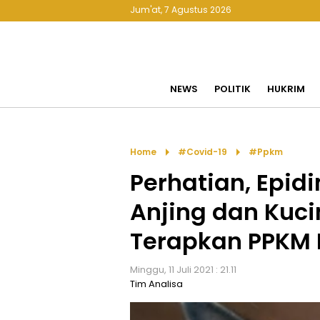
Jum'at, 7 Agustus 2026
NEWS
POLITIK
HUKRIM
arrow_right
arrow_right
Home
#covid-19
#ppkm
Perhatian, Epid
Anjing dan Kuc
Terapkan PPKM 
Minggu, 11 Juli 2021 : 21.11
Tim Analisa