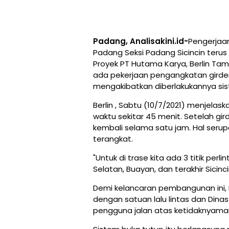
Padang, Analisakini.id-
Pengerjaan
Padang Seksi Padang Sicincin terus
Proyek PT Hutama Karya, Berlin Ta
ada pekerjaan pengangkatan girder ja
mengakibatkan diberlakukannya sist
Berlin , Sabtu (10/7/2021) menjel
waktu sekitar 45 menit. Setelah gird
kembali selama satu jam. Hal serupa
terangkat.
"Untuk di trase kita ada 3 titik perl
Selatan, Buayan, dan terakhir Sicincin,
Demi kelancaran pembangunan ini, 
dengan satuan lalu lintas dan Dina
pengguna jalan atas ketidaknyaman