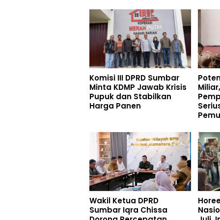
Komisi III DPRD Sumbar
Poten
Minta KDMP Jawab Krisis
Milia
Pupuk dan Stabilkan
Pemp
Harga Panen
Seriu
Pemu
Wakil Ketua DPRD
Hore
Sumbar Iqra Chissa
Nasio
Dorong Percepatan
Juli, 