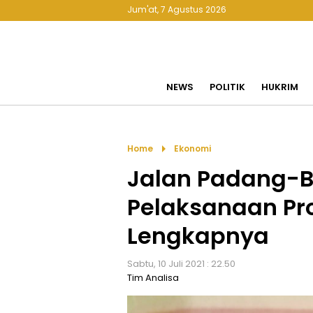
Jum'at, 7 Agustus 2026
NEWS
POLITIK
HUKRIM
arrow_right
Home
Ekonomi
Jalan Padang-Bu
Pelaksanaan Pro
Lengkapnya
Sabtu, 10 Juli 2021 : 22.50
Tim Analisa