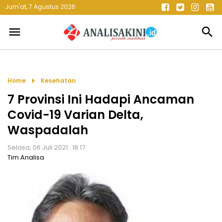
Jum'at, 7 Agustus 2026
menu
search
arrow_right
Home
Kesehatan
7 Provinsi Ini Hadapi Ancaman
Covid-19 Varian Delta,
Waspadalah
Selasa, 06 Juli 2021 : 18.17
Tim Analisa