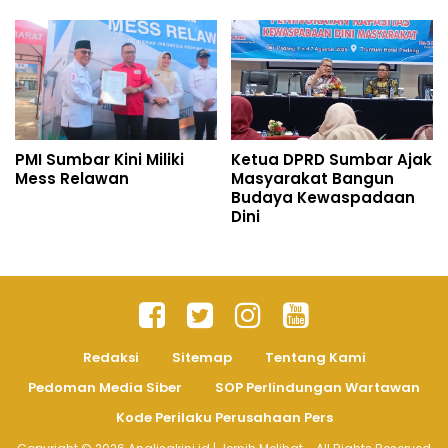
PMI Sumbar Kini Miliki
Ketua DPRD Sumbar Ajak
Mess Relawan
Masyarakat Bangun
Budaya Kewaspadaan
Dini
Redaksi
Sitemap
Tentang Kami
Pedoman Media Siber
SOP Perlindungan Wartawan
Kode Perilaku Perusahaan Pers