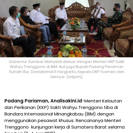
Gubernur Sumbar Mahyeldi diskusi dengan Menteri KKP Sakti
Wahyu Trenggono di BIM. Ikut juga Bupati Padang Pariaman
Suhatri Bur, Danlatamal II Hargianto, Kepala DKP Yosmeri dan
lainnya. (adpim),
Padang Pariaman, Analisakini.id
-Menteri Kelautan
dan Perikanan (KKP) Sakti Wahyu Trenggono tiba di
Bandara Internasional Minangkabau (BIM) dengan
menggunakan pesawat khusus. Rencananya Menteri
Trenggono kunjungan kerja di Sumatera Barat selama