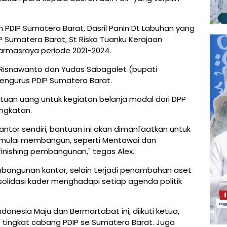
 PDIP Sumatera Barat, Dasril Panin Dt Labuhan yang
IP Sumatera Barat, St Riska Tuanku Kerajaan
harmasraya periode 2021-2024.
Risnawanto dan Yudas Sabagalet (bupati
engurus PDIP Sumatera Barat.
antuan uang untuk kegiatan belanja modal dari DPP
ingkatan.
ntor sendiri, bantuan ini akan dimanfaatkan untuk
 mulai membangun, seperti Mentawai dan
inishing pembangunan," tegas Alex.
angunan kantor, selain terjadi penambahan aset
olidasi kader menghadapi setiap agenda politik
onesia Maju dan Bermartabat ini, diikuti ketua,
 tingkat cabang PDIP se Sumatera Barat. Juga