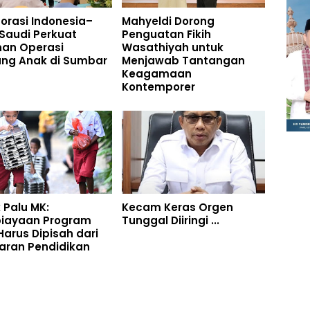
orasi Indonesia–
Mahyeldi Dorong
Saudi Perkuat
Penguatan Fikih
nan Operasi
Wasathiyah untuk
ung Anak di Sumbar
Menjawab Tantangan
Keagamaan
Kontemporer
 Palu MK:
Kecam Keras Orgen
iayaan Program
Tunggal Diiringi ...
arus Dipisah dari
aran Pendidikan