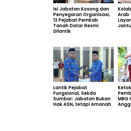
Isi Jabatan Kosong dan
Kolab
Penyegaran Organisasi,
Arab 
13 Pejabat Pemkab
Laya
Tanah Datar Resmi
Jant
Dilantik
Lantik Pejabat
Ketok
Fungsional, Sekda
Pemb
Sumbar: Jabatan Bukan
MBG H
Hak ASN, tetapi Amanah
Angg