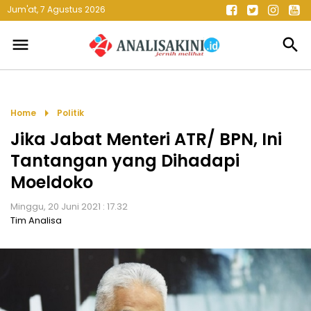
Jum'at, 7 Agustus 2026
menu
search
arrow_right
Home
Politik
Jika Jabat Menteri ATR/ BPN, Ini
Tantangan yang Dihadapi
Moeldoko
Minggu, 20 Juni 2021 : 17.32
Tim Analisa