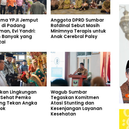
ama YPJI Jemput
Anggota DPRD Sumbar
 di Padang
Rafdinal Sebut Masih
man, Evi Yandri:
Minimnya Terapis untuk
h Banyak yang
Anak Cerebral Palsy
tai
akan Lingkungan
Wagub Sumbar
 Sehat Pemko
Tegaskan Komitmen
ng Tekan Angka
Atasi Stunting dan
kok
Kesenjangan Layanan
Kesehatan