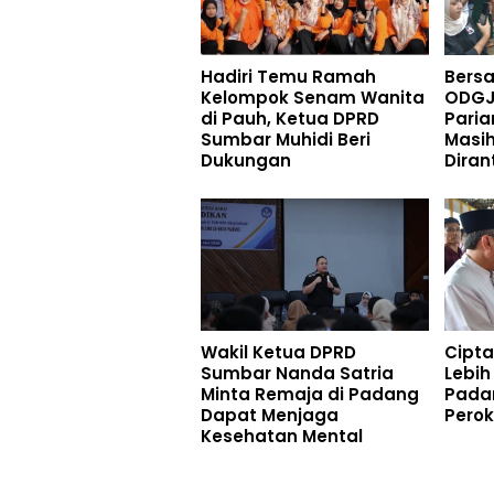
Hadiri Temu Ramah
Bers
Kelompok Senam Wanita
ODGJ
di Pauh, Ketua DPRD
Paria
Sumbar Muhidi Beri
Masi
Dukungan
Diran
Wakil Ketua DPRD
Cipt
Sumbar Nanda Satria
Lebih
Minta Remaja di Padang
Pada
Dapat Menjaga
Pero
Kesehatan Mental