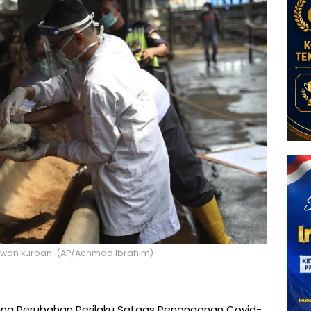
 hewan kurban. (AP/Achmad Ibrahim)
ang Perubahan Perilaku Satgas Penanganan Covid-