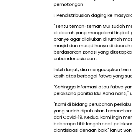
pemotongan
i. Pendistribusian daging ke masyar
"Tentu teman-teman MUI sudah me
di daerah yang mengalami tingkat 
oranye agar dilakukan di rumah mas
masjid dan masjid hanya di daerah 
berdasarkan zonasi yang ditetapkan,
cnbcindonesia.com.
Lebih lanjut, dia mengucapkan teri
kasih atas berbagai fatwa yang sud
"Sehingga informasi atau fatwa ya
pelaksana panitia Idul Adha nanti," u
"Kami di bidang perubahan perilak
yang sudah diputuskan teman-tem
dari Covid-19. Kedua, kami ingin 
beberapa titik lengah saat pelaksa
diantisipasi dengan baik," lanjut Son