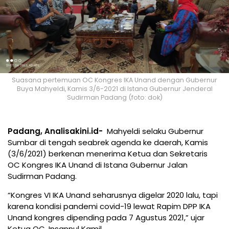
Suasana pertemuan OC Kongres IKA Unand dengan Gubernur
Buya Mahyeldi, Kamis 3/6-2021 di Istana Gubernur Jenderal
Sudirman Padang (foto: dok)
Padang, Analisakini.id-
Mahyeldi selaku Gubernur
Sumbar di tengah seabrek agenda ke daerah, Kamis
(3/6/2021) berkenan menerima Ketua dan Sekretaris
OC Kongres IKA Unand di Istana Gubernur Jalan
Sudirman Padang.
“Kongres VI IKA Unand seharusnya digelar 2020 lalu, tapi
karena kondisi pandemi covid-19 lewat Rapim DPP IKA
Unand kongres dipending pada 7 Agustus 2021,” ujar
Ketua OC, Insannul Kamil.