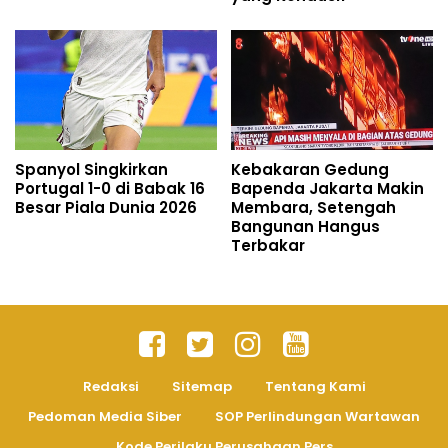
Spanyol Singkirkan
Kebakaran Gedung
Portugal 1-0 di Babak 16
Bapenda Jakarta Makin
Besar Piala Dunia 2026
Membara, Setengah
Bangunan Hangus
Terbakar
Redaksi
Sitemap
Tentang Kami
Pedoman Media Siber
SOP Perlindungan Wartawan
Kode Perilaku Perusahaan Pers