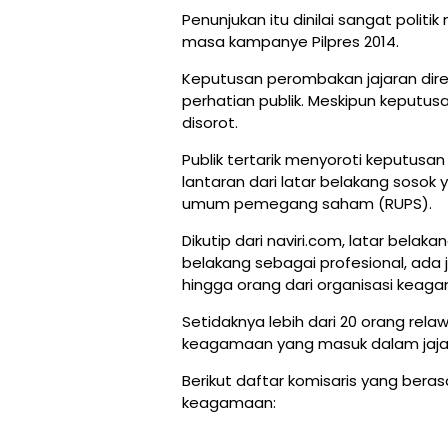
Penunjukan itu dinilai sangat polit
masa kampanye Pilpres 2014.
Keputusan perombakan jajaran direk
perhatian publik. Meskipun keputus
disorot.
Publik tertarik menyoroti keputusa
lantaran dari latar belakang sosok
umum pemegang saham (RUPS).
Dikutip dari naviri.com, latar belaka
belakang sebagai profesional, ada j
hingga orang dari organisasi keag
Setidaknya lebih dari 20 orang rel
keagamaan yang masuk dalam jajar
Berikut daftar komisaris yang beras
keagamaan: