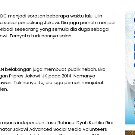
ITDC menjadi sorotan beberapa waktu lalu. Ulin
ia sosial pendukung Jokowi. Dia juga pernah menjadi
pribadi seseorang yang semula dia duga sebagai
wi. Ternyata tuduhannya salah.
PLN belakangan juga membuat publik heboh. Eko
an Pilpres Jokowi-JK pada 2014. Namanya
lawan. Tak hanya itu, dia juga pernah menjabat
den.
omisaris independen Jasa Raharja. Dyah Kartika Rini
nator Jokowi Advanced Social Media Volunteers