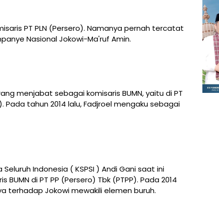
misaris PT PLN (Persero). Namanya pernah tercatat
mpanye Nasional Jokowi-Ma'ruf Amin.
arang menjabat sebagai komisaris BUMN, yaitu di PT
. Pada tahun 2014 lalu, Fadjroel mengaku sebagai
 Seluruh Indonesia ( KSPSI ) Andi Gani saat ini
s BUMN di PT PP (Persero) Tbk (PTPP). Pada 2014
ya terhadap Jokowi mewakili elemen buruh.