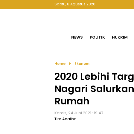
Sabtu, 8 Agustus 2026
NEWS
POLITIK
HUKRIM
arrow_right
Home
Ekonomi
2020 Lebihi Targ
Nagari Salurkan 
Rumah
Kamis, 24 Juni 2021 : 19.47
Tim Analisa