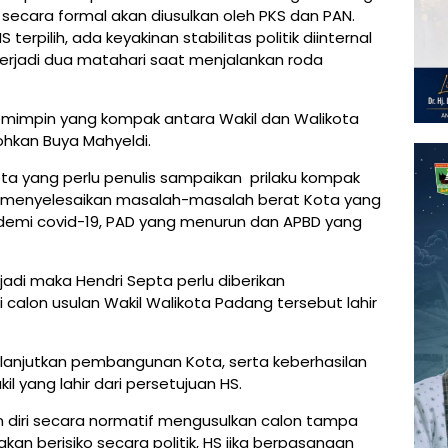
 secara formal akan diusulkan oleh PKS dan PAN.
terpilih, ada keyakinan stabilitas politik diinternal
terjadi dua matahari saat menjalankan roda
pemimpin yang kompak antara Wakil dan Walikota
hkan Buya Mahyeldi.
ota yang perlu penulis sampaikan prilaku kompak
 menyelesaikan masalah-masalah berat Kota yang
andemi covid-19, PAD yang menurun dan APBD yang
jadi maka Hendri Septa perlu diberikan
calon usulan Wakil Walikota Padang tersebut lahir
melanjutkan pembangunan Kota, serta keberhasilan
l yang lahir dari persetujuan HS.
diri secara normatif mengusulkan calon tampa
kan berisiko secara politik, HS jika berpasangan