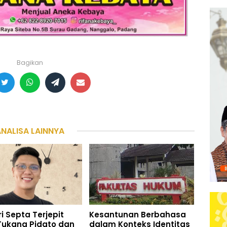
Bagikan
ANALISA LAINNYA
i Septa Terjepit
Kesantunan Berbahasa
Tukang Pidato dan
dalam Konteks Identitas