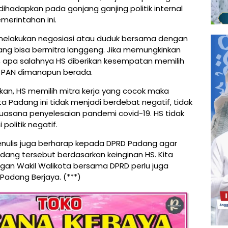
dihadapkan pada gonjang ganjing politik internal
emerintahan ini.
melakukan negosiasi atau duduk bersama dengan
yang bisa bermitra langgeng. Jika memungkinkan
 apa salahnya HS diberikan kesempatan memilih
S, PAN dimanapun berada.
ukan, HS memilih mitra kerja yang cocok maka
a Padang ini tidak menjadi berdebat negatif, tidak
suasana penyelesaian pandemi covid-19. HS tidak
 politik negatif.
penulis juga berharap kepada DPRD Padang agar
dang tersebut berdasarkan keinginan HS. Kita
n Wakil Walikota bersama DPRD perlu juga
Padang Berjaya. (***)