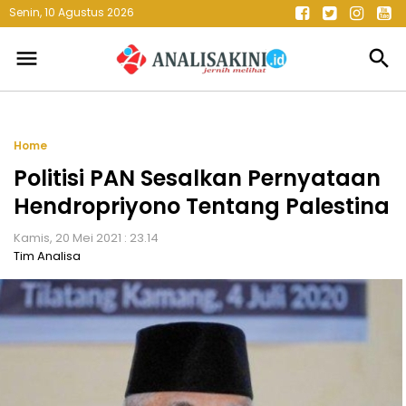
Senin, 10 Agustus 2026
menu
search
Home
Politisi PAN Sesalkan Pernyataan
Hendropriyono Tentang Palestina
Kamis, 20 Mei 2021 : 23.14
Tim Analisa