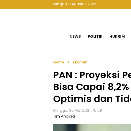
Minggu, 9 Agustus 2026
NEWS
POLITIK
HUKRIM
arrow_right
Home
Ekonomi
PAN : Proyeksi
Bisa Capai 8,2% K
Optimis dan Tid
Minggu, 30 Mei 2021 : 15.58
Tim Analisa