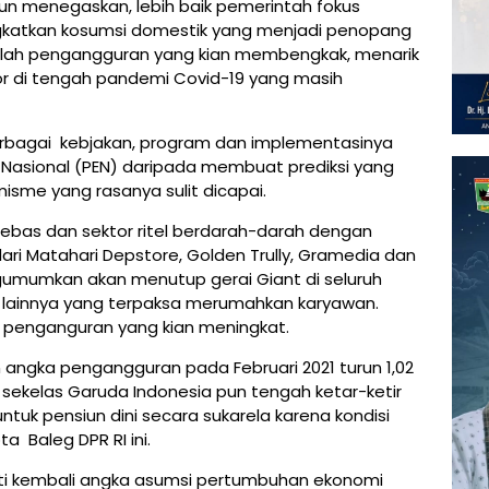
pun menegaskan, lebih baik pemerintah fokus
katkan kosumsi domestik yang menjadi penopang
alah pengangguran yang kian membengkak, menarik
or di tengah pandemi Covid-19 yang masih
berbagai kebjakan, program dan implementasinya
Nasional (PEN) daripada membuat prediksi yang
sme yang rasanya sulit dicapai.
un bebas dan sektor ritel berdarah-darah dengan
ari Matahari Depstore, Golden Trully, Gramedia dan
gumumkan akan menutup gerai Giant di seluruh
tri lainnya yang terpaksa merumahkan karyawan.
 penganguran yang kian meningkat.
angka pengangguran pada Februari 2021 turun 1,02
 sekelas Garuda Indonesia pun tengah ketar-ketir
uk pensiun dini secara sukarela karena kondisi
a Baleg DPR RI ini.
ti kembali angka asumsi pertumbuhan ekonomi