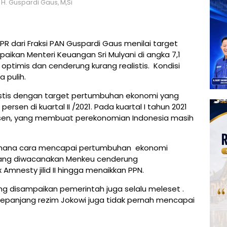
 H. Guspardi Gaus, M,Si
R dari Fraksi PAN Guspardi Gaus menilai target
kan Menteri Keuangan Sri Mulyani di angka 7,1
lu optimis dan cenderung kurang realistis. Kondisi
a pulih.
stis dengan target pertumbuhan ekonomi yang
ersen di kuartal II /2021. Pada kuartal I tahun 2021
rsen, yang membuat perekonomian Indonesia masih
mana cara mencapai pertumbuhan ekonomi
 yang diwacanakan Menkeu cenderung
 Amnesty jilid II hingga menaikkan PPN.
g disampaikan pemerintah juga selalu meleset .
panjang rezim Jokowi juga tidak pernah mencapai