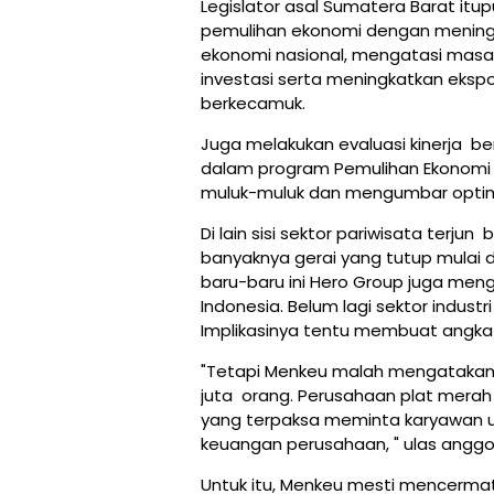
Legislator asal Sumatera Barat itu
pemulihan ekonomi dengan mening
ekonomi nasional, mengatasi mas
investasi serta meningkatkan eksp
berkecamuk.
Juga melakukan evaluasi kinerja 
dalam program Pemulihan Ekonomi 
muluk-muluk dan mengumbar optimi
Di lain sisi sektor pariwisata terj
banyaknya gerai yang tutup mulai d
baru-baru ini Hero Group juga men
Indonesia. Belum lagi sektor indus
Implikasinya tentu membuat angka
"Tetapi Menkeu malah mengatakan 
juta orang. Perusahaan plat merah
yang terpaksa meminta karyawan unt
keuangan perusahaan, " ulas anggot
Untuk itu, Menkeu mesti mencerma