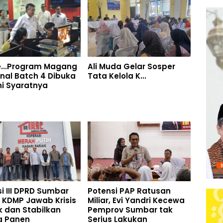
e...Program Magang
Ali Muda Gelar Sosper
nal Batch 4 Dibuka
Tata Kelola K...
Ini Syaratnya
i III DPRD Sumbar
Potensi PAP Ratusan
 KDMP Jawab Krisis
Miliar, Evi Yandri Kecewa
 dan Stabilkan
Pemprov Sumbar tak
a Panen
Serius Lakukan