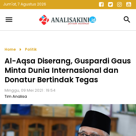
Jum'at, 7 Agustus 2026
menu
search
arrow_right
Home
Politik
Al-Aqsa Diserang, Guspardi Gaus
Minta Dunia Internasional dan
Donatur Bertindak Tegas
Minggu, 09 Mei 2021 : 19.54
Tim Analisa