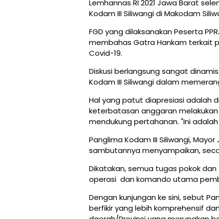
Lemhannas RI 2021 Jawa Barat sele
Kodam III Siliwangi di Makodam Siliw
FGD yang dilaksanakan Peserta PPRA 
membahas Gatra Hankam terkait pe
Covid-19.
Diskusi berlangsung sangat dinam
Kodam III Siliwangi dalam memerang
Hal yang patut diapresiasi adalah d
keterbatasan anggaran melakukan b
mendukung pertahanan. "Ini adalah 
Panglima Kodam III Siliwangi, Mayo
sambutannya menyampaikan, seca
Dikatakan, semua tugas pokok dan
operasi dan komando utama pembi
Dengan kunjungan ke sini, sebut P
berfikir yang lebih komprehensif dan
daerah/Provinsi yang merupakan bag