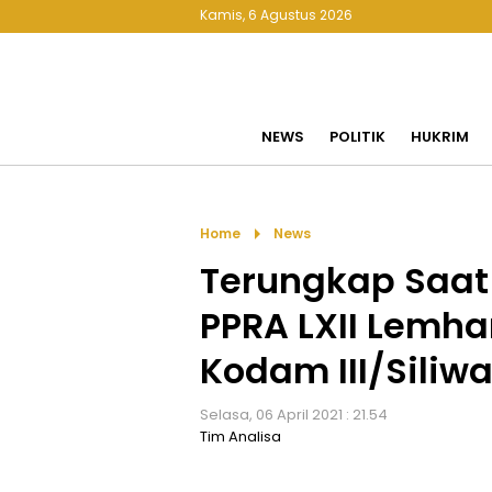
Kamis, 6 Agustus 2026
NEWS
POLITIK
HUKRIM
arrow_right
Home
News
Terungkap Saat
PPRA LXII Lemha
Kodam III/Siliw
Selasa, 06 April 2021 : 21.54
Tim Analisa