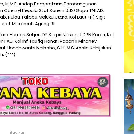
ngrum, Ir. M.E. Asdep Pemerataan Pembangunan
n Obersyl Kepala Staf Korem 042/Gapu TNI AD,
Kab. Pulau Taliabu Maluku Utara, Kol Laut (P) Sigit
 Pusat Makamah Agung RI.
Karo Humas Sekjen DP Korpri Nasional DPN Korpri, Kol
TNI AU, Kol Inf Taufiq Hanafi Paban II Minanev
f Hondawantri Naibaho, S.H., M.Si.Analis Kebijakan
. (***)
Bagikan