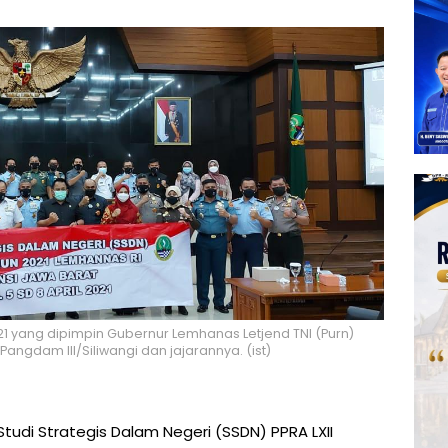
21 yang dipimpin Gubernur Lemhanas Letjend TNI (Purn)
ngdam III/Siliwangi dan jajarannya. (ist)
Studi Strategis Dalam Negeri (SSDN) PPRA LXII