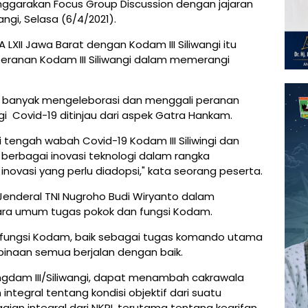
nggarakan Focus Group Discussion dengan jajaran
angi, Selasa (6/4/2021).
LXII Jawa Barat dengan Kodam III Siliwangi itu
ranan Kodam III Siliwangi dalam memerangi
is banyak mengeleborasi dan menggali peranan
i Covid-19 ditinjau dari aspek Gatra Hankam.
i tengah wabah Covid-19 Kodam III Siliwingi dan
erbagai inovasi teknologi dalam rangka
inovasi yang perlu diadopsi," kata seorang peserta.
r Jenderal TNI Nugroho Budi Wiryanto dalam
ra umum tugas pokok dan fungsi Kodam.
 fungsi Kodam, baik sebagai tugas komando utama
naan semua berjalan dengan baik.
angdam III/Siliwangi, dapat menambah cakrawala
 integral tentang kondisi objektif dari suatu
ian integral dari NKRI, terutama tentang kearifan