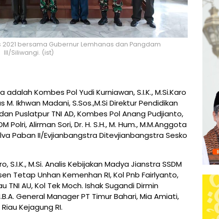
nas 2021 bersama Gubernur Lemhanas dan Pangdam
III/Siliwangi. (ist)
a adalah Kombes Pol Yudi Kurniawan, S.I.K., M.Si.Karo
 M. Ikhwan Madani, S.Sos.,M.Si Direktur Pendidikan
Wadan Puslatpur TNI AD, Kombes Pol Anang Pudjianto,
DM Polri, Alirman Sori, Dr. H. S.H., M. Hum., M.M.Anggota
ilva Paban II/Evjianbangstra Ditevjianbangstra Sesko
 S.I.K., M.Si. Analis Kebijakan Madya Jianstra SSDM
Dosen Tetap Unhan Kemenhan RI, Kol Pnb Fairlyanto,
atau TNI AU, Kol Tek Moch. Ishak Sugandi Dirmin
M.B.A. General Manager PT Timur Bahari, Mia Amiati,
i Riau Kejagung RI.