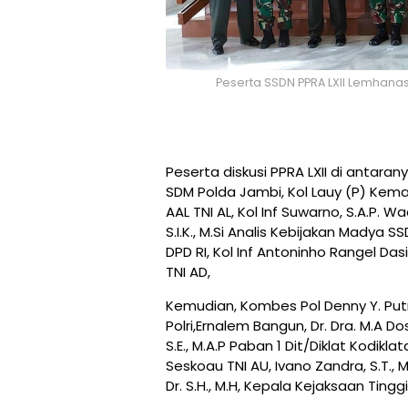
Peserta SSDN PPRA LXII Lemha
Peserta diskusi PPRA LXII di antarany
SDM Polda Jambi, Kol Lauy (P) Kemas
AAL TNI AL, Kol Inf Suwarno, S.A.P. 
S.I.K., M.Si Analis Kebijakan Madya SS
DPD RI, Kol Inf Antoninho Rangel Das
TNI AD,
Kemudian, Kombes Pol Denny Y. Putro,
Polri,Ernalem Bangun, Dr. Dra. M.A 
S.E., M.A.P Paban 1 Dit/Diklat Kodikl
Seskoau TNI AU, Ivano Zandra, S.T., 
Dr. S.H., M.H, Kepala Kejaksaan Tingg