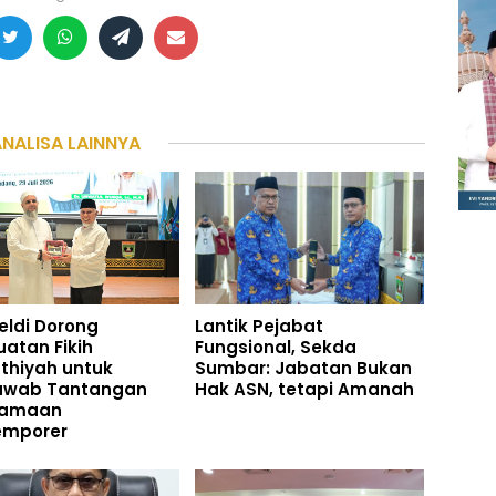
ANALISA LAINNYA
ldi Dorong
Lantik Pejabat
atan Fikih
Fungsional, Sekda
thiyah untuk
Sumbar: Jabatan Bukan
awab Tantangan
Hak ASN, tetapi Amanah
amaan
emporer