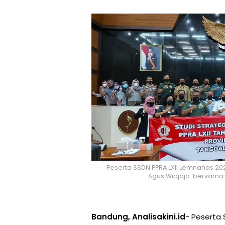
Peserta SSDN PPRA LXII Lemnahas 20
Agus Widjojo bersama Pa
Bandung, Analisakini.id
- Peserta 