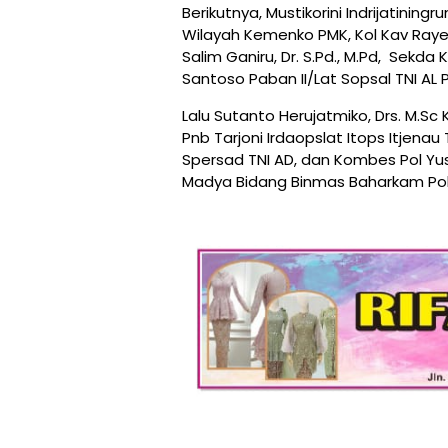
Berikutnya, Mustikorini Indrijatini
Wilayah Kemenko PMK, Kol Kav Raye
Salim Ganiru, Dr. S.Pd., M.Pd, Sekda 
Santoso Paban II/Lat Sopsal TNI AL
Lalu Sutanto Herujatmiko, Drs. M.Sc 
Pnb Tarjoni Irdaopslat Itops Itjenau 
Spersad TNI AD, dan Kombes Pol Yusu
Madya Bidang Binmas Baharkam Polri