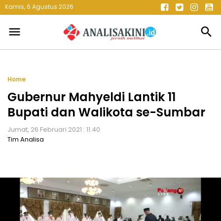
Kamis, 6 Agustus 2026
menu
search
Home
Gubernur Mahyeldi Lantik 11
Bupati dan Walikota se-Sumbar
Jumat, 26 Februari 2021 : 11.40
Tim Analisa